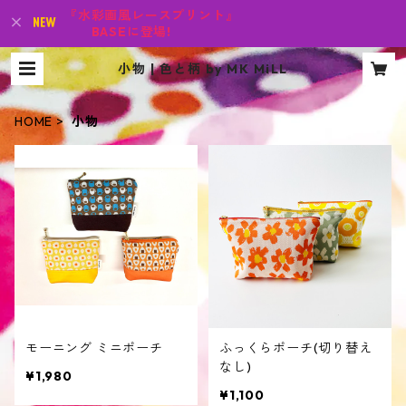
『水彩画風レースプリント』
BASEに登場!
小物 | 色と柄 by MK MiLL
HOME
小物
モーニング ミニポーチ
ふっくらポーチ(切り替え
なし)
¥1,980
¥1,100